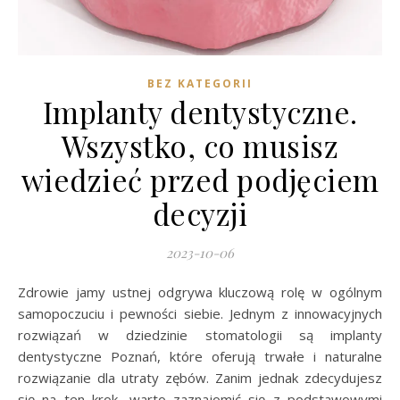
BEZ KATEGORII
Implanty dentystyczne.
Wszystko, co musisz
wiedzieć przed podjęciem
decyzji
2023-10-06
Zdrowie jamy ustnej odgrywa kluczową rolę w ogólnym
samopoczuciu i pewności siebie. Jednym z innowacyjnych
rozwiązań w dziedzinie stomatologii są implanty
dentystyczne Poznań, które oferują trwałe i naturalne
rozwiązanie dla utraty zębów. Zanim jednak zdecydujesz
się na ten krok, warto zaznajomić się z podstawowymi